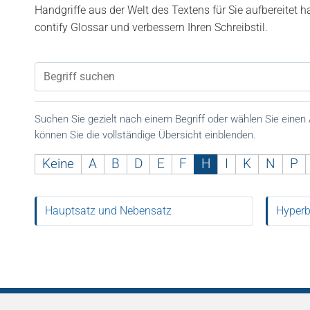
Handgriffe aus der Welt des Textens für Sie aufbereitet 
contify Glossar und verbessern Ihren Schreibstil.
Suchen Sie gezielt nach einem Begriff oder wählen Sie einen
können Sie die vollständige Übersicht einblenden.
Keine
A
B
D
E
F
H
I
K
N
P
Hauptsatz und Nebensatz
Hyperbe