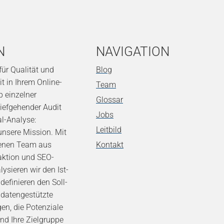
N
NAVIGATION
 für Qualität und
Blog
t in Ihrem Online-
Team
b einzelner
Glossar
tiefgehender Audit
Jobs
al-Analyse:
Leitbild
t unsere Mission. Mit
renen Team aus
Kontakt
ktion und SEO-
lysieren wir den Ist-
efinieren den Soll-
 datengestützte
en, die Potenziale
nd Ihre Zielgruppe