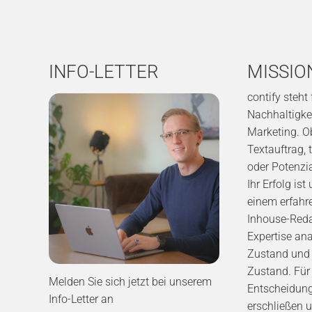
INFO-LETTER
MISSIO
contify steht
Nachhaltigkei
Marketing. O
Textauftrag, 
oder Potenzi
Ihr Erfolg is
einem erfah
Inhouse-Reda
Expertise ana
Zustand und d
Zustand. Für
Melden Sie sich jetzt bei unserem
Entscheidung
Info-Letter an
erschließen u