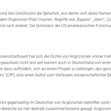
 und das Griechische die Sprachen, aus denen sich diese Human
 dem Englischen Platz machen. Begriffe wie „Bypass“, „Stent“, „C
nd nach erobert. Die Dominanz der US-amerikanischen Forschun
ssenschaftswelt hat sich die Dichte von Anglizismen immer mehr
gsaufsatz nicht erst seit kurzem auch in Deutschland von eine
dazu auffordern, sich an einem Projekt zu beteiligen, das ganz
pers“ (CfP), also einen Aufruf zum Verfassen wissenschaftlicher Be
lche gegenwärtig im Deutschen von Anglizismen betroffen sind, li
en Bereiche sei hier deshalb zusammenfassend gesagt: Anglizisme