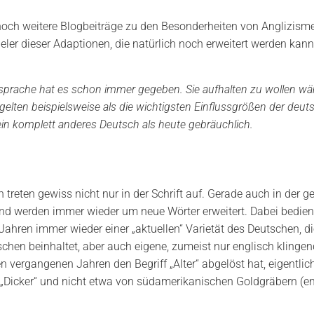
noch weitere Blogbeiträge zu den Besonderheiten von Anglizisme
ieler dieser Adaptionen, die natürlich noch erweitert werden kan
sprache hat es schon immer gegeben. Sie aufhalten zu wollen wär
 gelten beispielsweise als die wichtigsten Einflussgrößen der d
in komplett anderes Deutsch als heute gebräuchlich.
reten gewiss nicht nur in der Schrift auf. Gerade auch in der 
und werden immer wieder um neue Wörter erweitert. Dabei bedient
hren immer wieder einer „aktuellen“ Varietät des Deutschen, di
schen beinhaltet, aber auch eigene, zumeist nur englisch klinge
n vergangenen Jahren den Begriff „Alter“ abgelöst hat, eigentl
Dicker“ und nicht etwa von südamerikanischen Goldgräbern (engl