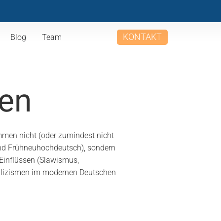
KONTAKT
Blog
Team
hen
ammen nicht (oder zumindest nicht
und Frühneuhochdeutsch), sondern
Einflüssen (Slawismus,
nglizismen im modernen Deutschen