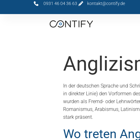
0931 46 04 36 63
kontakt@contify.de
Anglizi
In der deutschen Sprache und Schri
in direkter Linie) den Vorformen 
wurden als Fremd- oder Lehnwörte
Romanismus, Arabismus, Latinismu
stark präsent.
Wo treten Ang