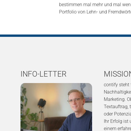
bestimmen mal mehr und mal wenig
Portfolio von Lehn- und Fremdwörte
INFO-LETTER
MISSIO
contify steht
Nachhaltigkei
Marketing. O
Textauftrag, 
oder Potenzi
Ihr Erfolg is
einem erfah