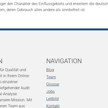
er den Charakter des Einflussgebiets und erweitern die deuts
rn, deren Gebrauch alles andere als sinnbefreit ist.
N
NAVIGATION
 für Qualität und
Blog
t in Ihrem Online-
Team
b einzelner
Glossar
tiefgehender Audit
Jobs
al-Analyse:
Leitbild
t unsere Mission. Mit
renen Team aus
Kontakt