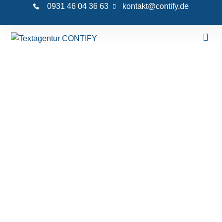
0931 46 04 36 63
kontakt@contify.de
B2C Online Marketing
Konsumenten im B2C Online-Marketing
entscheiden sich bei einem Angebot oft impulsiver
als Business-Kunden. Der Kauf erfolgt häufig aus
dem Bauch heraus und wird durch Emotionen
getriggert. Wir zeigen konkrete Lösungen und
Vorteile auf, begeistern User und bestärken diese
in der Kaufentscheidung. So kreieren wir
performante Inhalte, die Ihre
Reichweite erhöhen,
Ihre Marke stärken und Conversions steigern
.