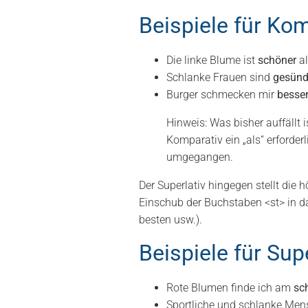
Beispiele für Ko
Die linke Blume ist
schöner
al
Schlanke Frauen sind
gesünd
Burger schmecken mir
besse
Hinweis: Was bisher auffällt i
Komparativ ein „als“ erforder
umgegangen.
Der Superlativ hingegen stellt die
Einschub der Buchstaben <st> in d
besten usw.).
Beispiele für Supe
Rote Blumen finde ich am
sc
Sportliche und schlanke Me