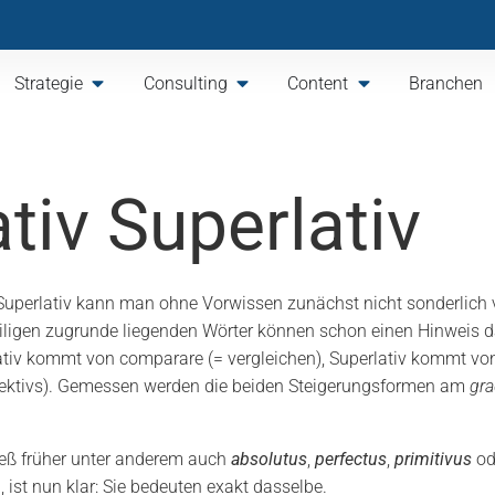
Strategie
Consulting
Content
Branchen
iv Superlativ
uperlativ kann man ohne Vorwissen zunächst nicht sonderlich vi
eiligen zugrunde liegenden Wörter können schon einen Hinweis d
arativ kommt von comparare (= vergleichen), Superlativ kommt v
jektivs). Gemessen werden die beiden Steigerungsformen am
gra
hieß früher unter anderem auch
absolutus
,
perfectus
,
primitivus
o
, ist nun klar: Sie bedeuten exakt dasselbe.