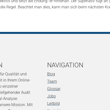
ivs und setzt die Endung -er hintenan. Der Superlativ fügt an ge
die Regel. Beachtet man dies, kann man sich beim nächsten Ko
N
NAVIGATION
 für Qualität und
Blog
t in Ihrem Online-
Team
b einzelner
Glossar
tiefgehender Audit
Jobs
al-Analyse:
Leitbild
t unsere Mission. Mit