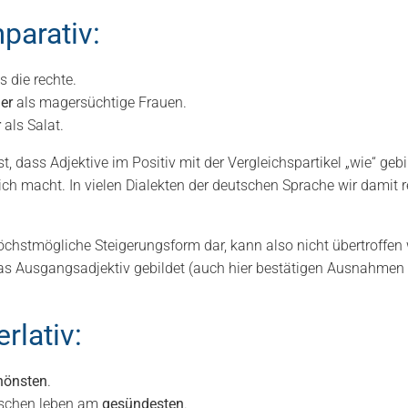
mparativ:
s die rechte.
er
als magersüchtige Frauen.
r
als Salat.
st, dass Adjektive im Positiv mit der Vergleichspartikel „wie“ ge
lich macht. In vielen Dialekten der deutschen Sprache wir damit r
 höchstmögliche Steigerungsform dar, kann also nicht übertroffe
as Ausgangsadjektiv gebildet (auch hier bestätigen Ausnahmen
rlativ:
hönsten
.
nschen leben am
gesündesten
.