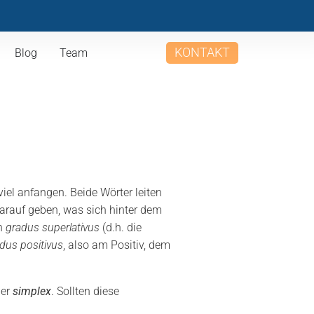
KONTAKT
Blog
Team
el anfangen. Beide Wörter leiten
arauf geben, was sich hinter dem
on
gradus superlativus
(d.h. die
dus positivus
, also am Positiv, dem
der
simplex
. Sollten diese