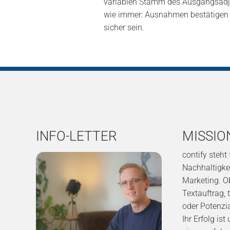
variablen Stamm des Ausgangsadjekt
wie immer: Ausnahmen bestätigen 
sicher sein.
INFO-LETTER
MISSIO
contify steht
Nachhaltigkei
Marketing. O
Textauftrag, 
oder Potenzi
Ihr Erfolg is