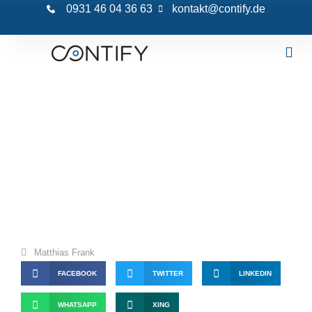
0931 46 04 36 63
kontakt@contify.de
Wie Du Tabellen und Listen erstellst, die
für Googles Featured Snippets geeignet
sind
Matthias Frank
FACEBOOK
TWITTER
LINKEDIN
WHATSAPP
XING