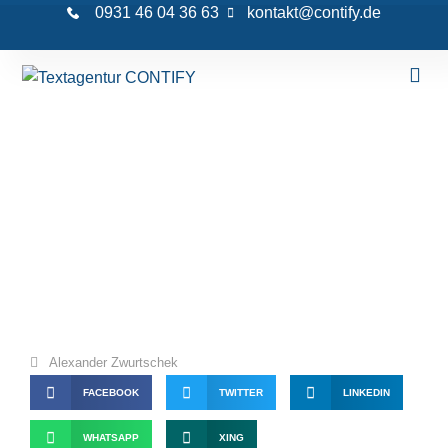
0931 46 04 36 63
kontakt@contify.de
Quo vadis EAT? – Die Basics (Teil 1 von 3)
Alexander Zwurtschek
FACEBOOK
TWITTER
LINKEDIN
WHATSAPP
XING