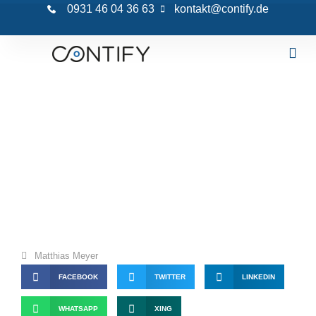
0931 46 04 36 63
kontakt@contify.de
So textest Du conversionstarke Shoptexte
Matthias Meyer
FACEBOOK
TWITTER
LINKEDIN
WHATSAPP
XING