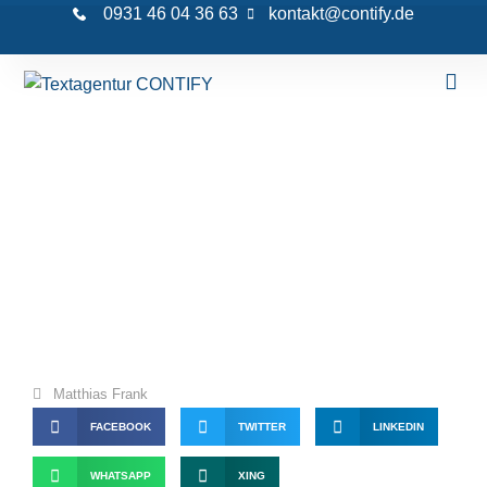
0931 46 04 36 63
kontakt@contify.de
SEO-Übersetzungen – mit der Lingua
Franka zum internationalen Erfolg?
Matthias Frank
FACEBOOK
TWITTER
LINKEDIN
WHATSAPP
XING