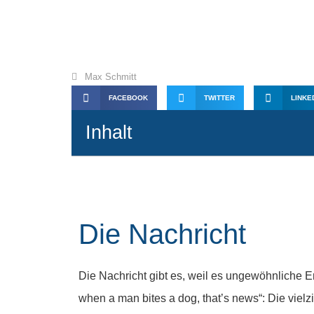
Von wegen „postf
Darst
Max Schmitt
FACEBOOK
TWITTER
LINKE
Inhalt
Die Nachricht
Die Nachricht gibt es, weil es ungewöhnliche Er
when a man bites a dog, that’s news“: Die vielzi