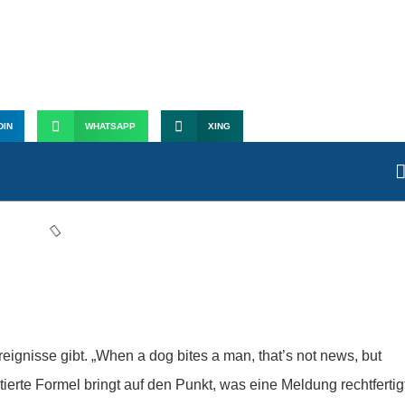
aktisch“: Journalistische
ellungsformen
DIN
WHATSAPP
XING
eignisse gibt. „When a dog bites a man, that’s not news, but
tierte Formel bringt auf den Punkt, was eine Meldung rechtfertig