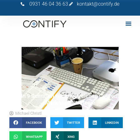
0931 46 04 36 63
kontakt@contify.de
In 9 Schritten zur erfolgreichen Content
Marketing Strategie
Michael Christl
FACEBOOK
TWITTER
LINKEDIN
WHATSAPP
XING