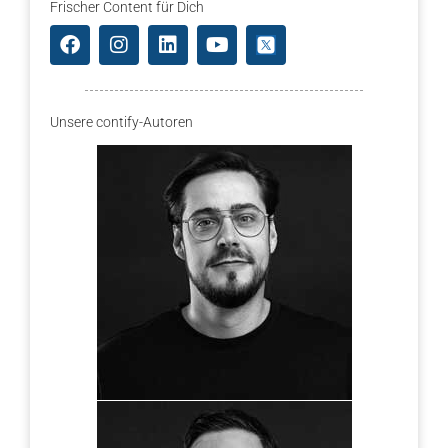
Frischer Content für Dich
Unsere contify-Autoren