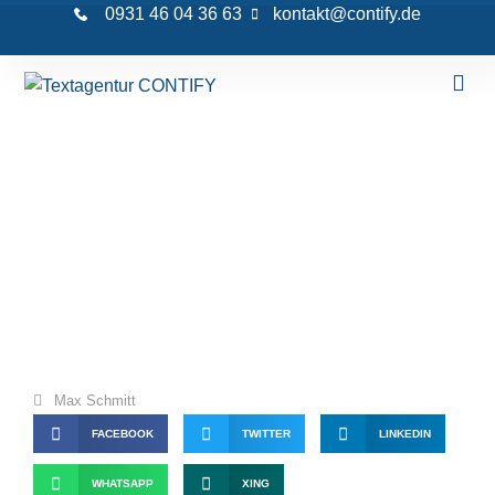
0931 46 04 36 63
kontakt@contify.de
Know-how-Schutz im
Südwesten: Wie Sie digitale
Betriebsgeheimnisse und Ihre
Marke sichern
Max Schmitt
FACEBOOK
TWITTER
LINKEDIN
WHATSAPP
XING