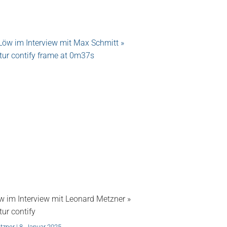
w im Interview mit Leonard Metzner »
ur contify
tzner
8. Januar 2025