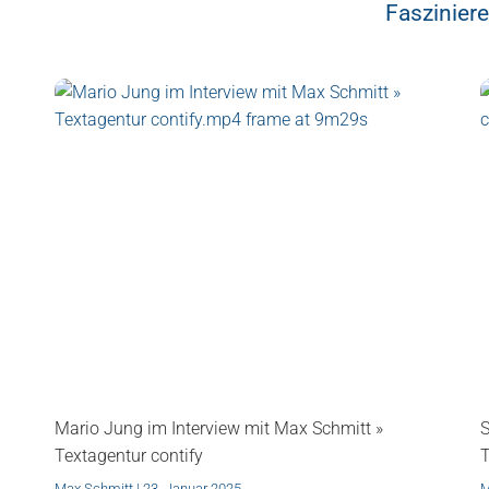
Fasziniere
Mario Jung im Interview mit Max Schmitt »
S
Textagentur contify
T
Max Schmitt
23. Januar 2025
M