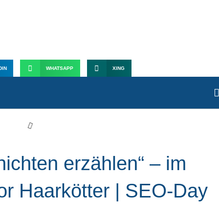
r Haarkötter #seoday2016
DIN
WHATSAPP
XING
ichten erzählen“ – im
or Haarkötter | SEO-Day