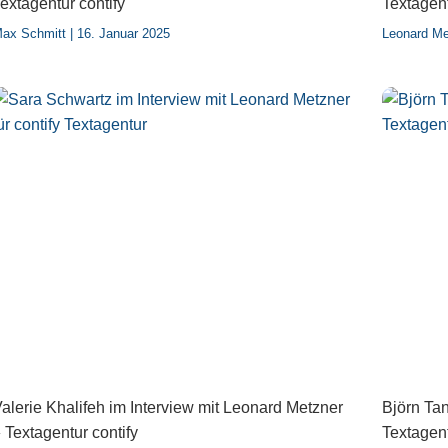
extagentur contify
Textagent
ax Schmitt
16. Januar 2025
Leonard M
alerie Khalifeh im Interview mit Leonard Metzner
Björn Tan
 Textagentur contify
Textagent