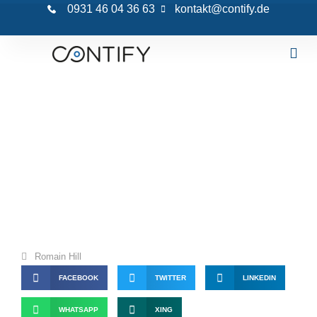
0931 46 04 36 63
kontakt@contify.de
contify – SEO Rückblick – Mai & Juni 2019
Romain Hill
FACEBOOK
TWITTER
LINKEDIN
WHATSAPP
XING