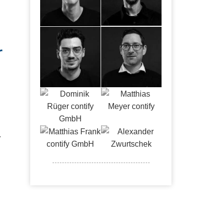
n
r
.