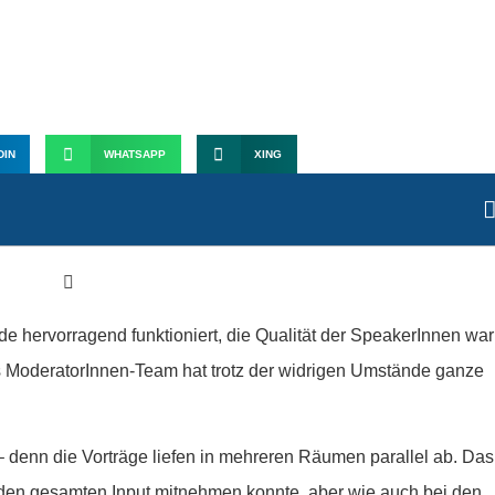
020 – Konferenz virtuell
erleben
DIN
WHATSAPP
XING
e hervorragend funktioniert, die Qualität der SpeakerInnen war
s ModeratorInnen-Team hat trotz der widrigen Umstände ganze
 – denn die Vorträge liefen in mehreren Räumen parallel ab. Das
t den gesamten Input mitnehmen konnte, aber wie auch bei den