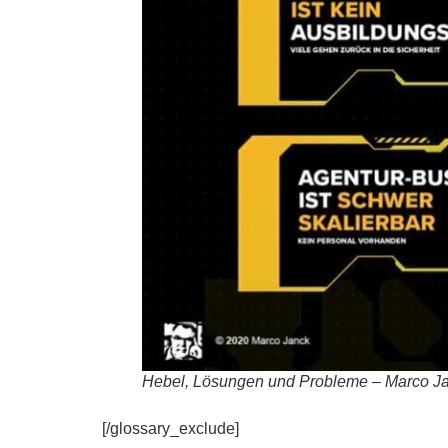
Hebel, Lösungen und Probleme – Marco J
[/glossary_exclude]