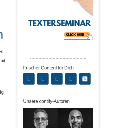
m
en
mit
Frischer Content für Dich
ig
Unsere contify-Autoren
r