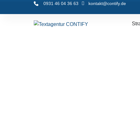
0931 46 04 36 63
kontakt@contify.de
Str