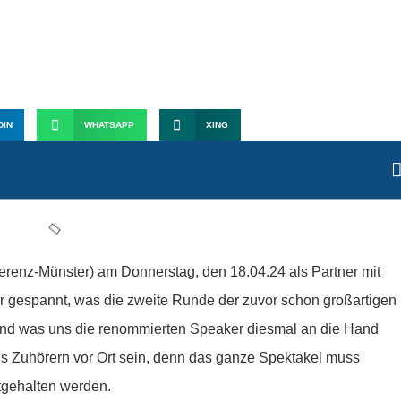
t auf die OMKMS 2024
DIN
WHATSAPP
XING
erenz-Münster) am Donnerstag, den 18.04.24 als Partner mit
wir gespannt, was die zweite Runde der zuvor schon großartigen
 und was uns die renommierten Speaker diesmal an die Hand
als Zuhörern vor Ort sein, denn das ganze Spektakel muss
stgehalten werden.